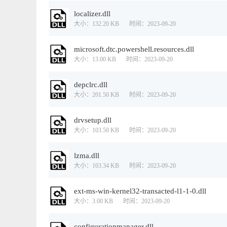
localizer.dll
大小：132.20 KB
时间：2023-09-20
microsoft.dtc.powershell.resources.dll
大小：13.00 KB
时间：2023-09-20
depclrc.dll
大小：201.50 KB
时间：2023-09-20
drvsetup.dll
大小：103.50 KB
时间：2023-09-20
lzma.dll
大小：103.34 KB
时间：2023-09-20
ext-ms-win-kernel32-transacted-l1-1-0.dll
大小：3.00 KB
时间：2023-09-20
configurationmanager.dll