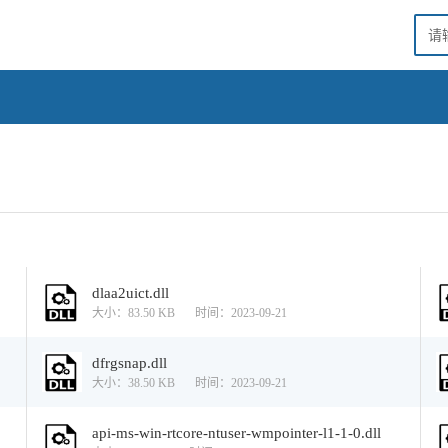
dlaa2uict.dll
大小：83.50 KB
时间：2023-09-21
dfrgsnap.dll
大小：38.50 KB
时间：2023-09-21
api-ms-win-rtcore-ntuser-wmpointer-l1-1-0.dll