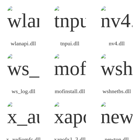
wlanapi.dll
tnpui.dll
nv4.dll
ws_log.dll
mofinstall.dll
wshnetbs.dll
x_audiomfc.dll
xapofx1_3.dll
newton.dll