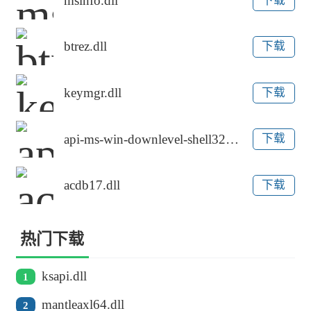
msinfo.dll
下载
btrez.dll
下载
keymgr.dll
下载
api-ms-win-downlevel-shell32-l1-1-0.dll
下载
acdb17.dll
下载
热门下载
ksapi.dll
1
mantleaxl64.dll
2