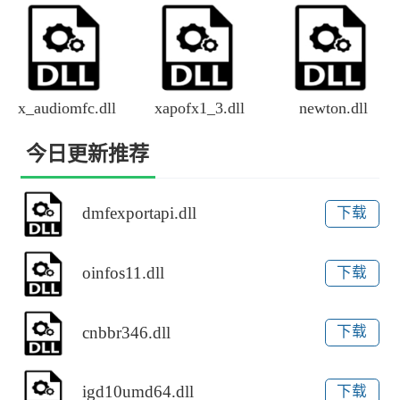
x_audiomfc.dll
xapofx1_3.dll
newton.dll
今日更新推荐
dmfexportapi.dll
下载
oinfos11.dll
下载
cnbbr346.dll
下载
igd10umd64.dll
下载