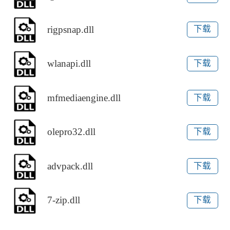
rigpsnap.dll
下载
wlanapi.dll
下载
mfmediaengine.dll
下载
olepro32.dll
下载
advpack.dll
下载
7-zip.dll
下载