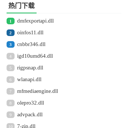
热门下载
dmfexportapi.dll
1
oinfos11.dll
2
cnbbr346.dll
3
igd10umd64.dll
4
rigpsnap.dll
5
wlanapi.dll
6
mfmediaengine.dll
7
olepro32.dll
8
advpack.dll
9
7-zip.dll
10