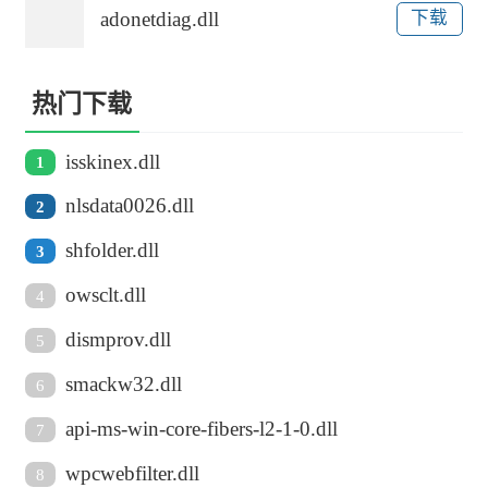
adonetdiag.dll
下载
热门下载
isskinex.dll
1
nlsdata0026.dll
2
shfolder.dll
3
owsclt.dll
4
dismprov.dll
5
smackw32.dll
6
api-ms-win-core-fibers-l2-1-0.dll
7
wpcwebfilter.dll
8