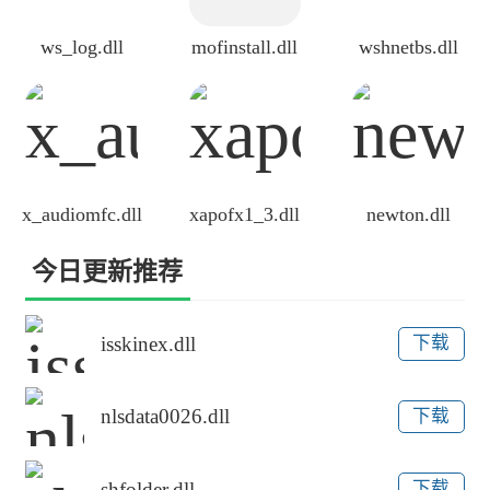
ws_log.dll
mofinstall.dll
wshnetbs.dll
x_audiomfc.dll
xapofx1_3.dll
newton.dll
今日更新推荐
isskinex.dll
下载
nlsdata0026.dll
下载
shfolder.dll
下载