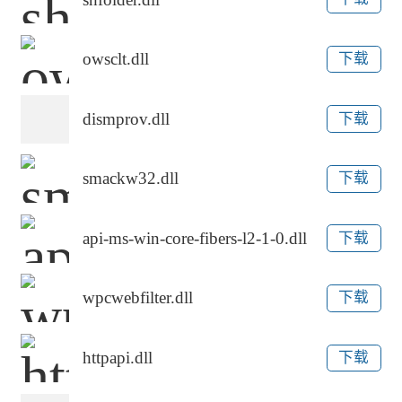
owsclt.dll
下载
dismprov.dll
下载
smackw32.dll
下载
api-ms-win-core-fibers-l2-1-0.dll
下载
wpcwebfilter.dll
下载
httpapi.dll
下载