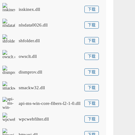
isskinex.dll
下载
nlsdata0026.dll
下载
shfolder.dll
下载
owsclt.dll
下载
dismprov.dll
下载
smackw32.dll
下载
api-ms-win-core-fibers-l2-1-0.dll
下载
wpcwebfilter.dll
下载
httpapi.dll
下载