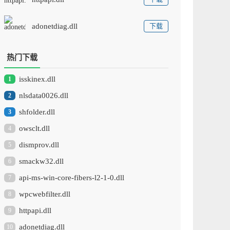
adonetdiag.dll
下载
热门下载
isskinex.dll
1
nlsdata0026.dll
2
shfolder.dll
3
owsclt.dll
4
dismprov.dll
5
smackw32.dll
6
api-ms-win-core-fibers-l2-1-0.dll
7
wpcwebfilter.dll
8
httpapi.dll
9
adonetdiag.dll
10