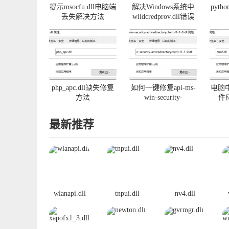
提示msocfu.dll电脑端
解决Windows系统中
pyth
丢失解决方法
wlidcredprov.dll错误
php_apc.dll缺失修复
如何一键修复api-ms-
电脑中
方法
win-security-
件
activedirectoryclient-
l1-1-0.dll丢失
最新推荐
wlanapi.dll
tnpui.dll
nv4.dll