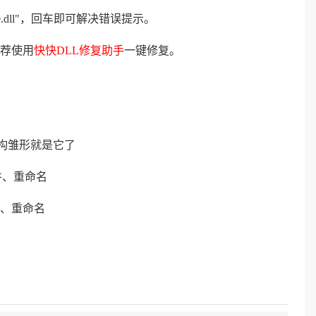
ite.dll"，回车即可解决错误提示。
荐使用
快快DLL修复助手
一键修复。
LL结构雏形就是它了
文件、重命名
文件、重命名