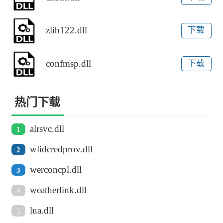
zlib122.dll
下载
confmsp.dll
下载
热门下载
alrsvc.dll
1
wlidcredprov.dll
2
werconcpl.dll
3
weatherlink.dll
4
lua.dll
5