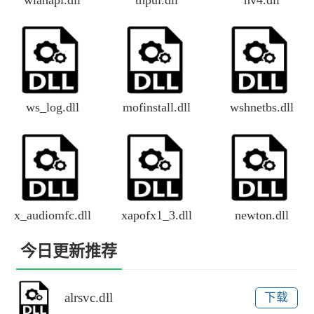
ws_log.dll
mofinstall.dll
wshnetbs.dll
x_audiomfc.dll
xapofx1_3.dll
newton.dll
今日更新推荐
alrsvc.dll
下载