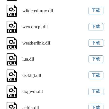
wlidcredprov.dll
下载
werconcpl.dll
下载
weatherlink.dll
下载
lua.dll
下载
ds32gt.dll
下载
dxgwdi.dll
下载
cnblh.dll
下载