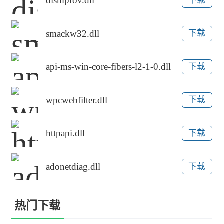
dismprov.dll
下载
smackw32.dll
下载
api-ms-win-core-fibers-l2-1-0.dll
下载
wpcwebfilter.dll
下载
httpapi.dll
下载
adonetdiag.dll
下载
热门下载