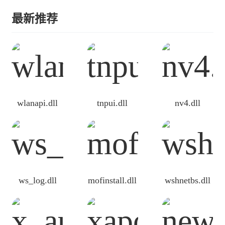
最新推荐
wlanapi.dll
tnpui.dll
nv4.dll
ws_log.dll
mofinstall.dll
wshnetbs.dll