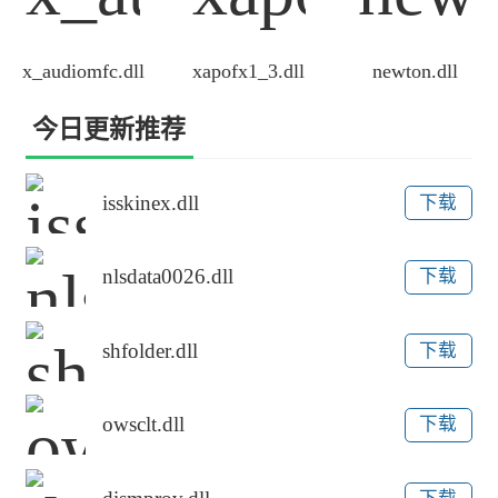
x_audiomfc.dll
xapofx1_3.dll
newton.dll
今日更新推荐
isskinex.dll
下载
nlsdata0026.dll
下载
shfolder.dll
下载
owsclt.dll
下载