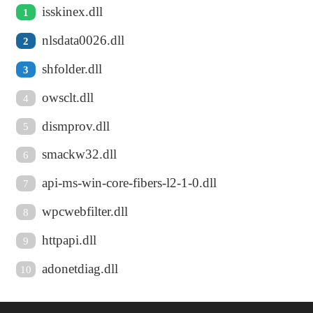
isskinex.dll
1
nlsdata0026.dll
2
shfolder.dll
3
owsclt.dll
4
dismprov.dll
5
smackw32.dll
6
api-ms-win-core-fibers-l2-1-0.dll
7
wpcwebfilter.dll
8
httpapi.dll
9
adonetdiag.dll
10