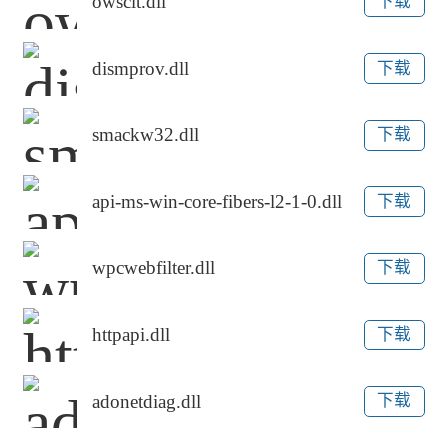
owsclt.dll
下载
dismprov.dll
下载
smackw32.dll
下载
api-ms-win-core-fibers-l2-1-0.dll
下载
wpcwebfilter.dll
下载
httpapi.dll
下载
adonetdiag.dll
下载