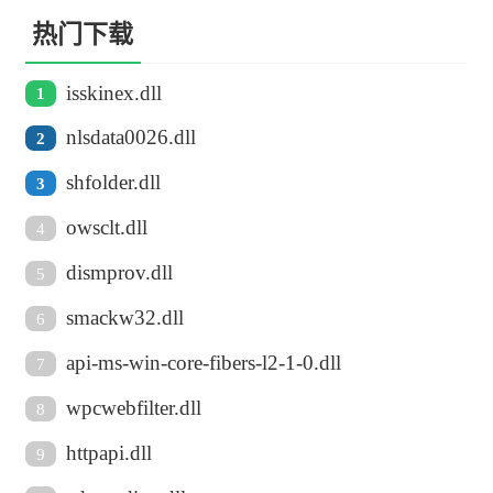
热门下载
isskinex.dll
1
nlsdata0026.dll
2
shfolder.dll
3
owsclt.dll
4
dismprov.dll
5
smackw32.dll
6
api-ms-win-core-fibers-l2-1-0.dll
7
wpcwebfilter.dll
8
httpapi.dll
9