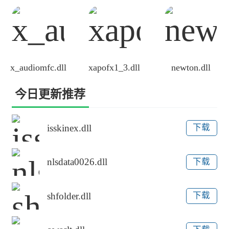
x_audiomfc.dll
xapofx1_3.dll
newton.dll
今日更新推荐
isskinex.dll
下载
nlsdata0026.dll
下载
shfolder.dll
下载