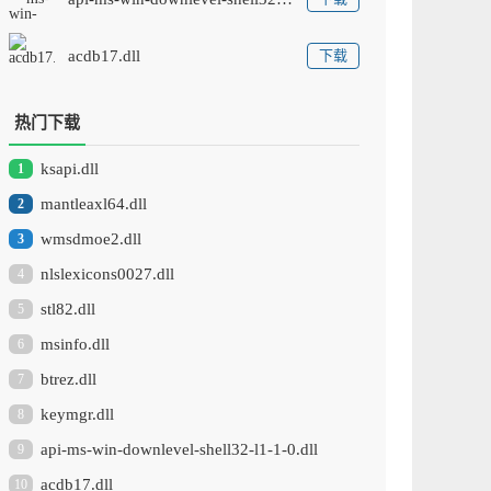
acdb17.dll
下载
热门下载
ksapi.dll
1
mantleaxl64.dll
2
wmsdmoe2.dll
3
nlslexicons0027.dll
4
stl82.dll
5
msinfo.dll
6
btrez.dll
7
keymgr.dll
8
api-ms-win-downlevel-shell32-l1-1-0.dll
9
acdb17.dll
10