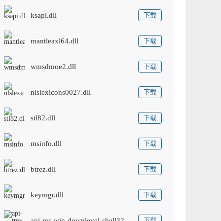
ksapi.dll
下载
mantleaxl64.dll
下载
wmsdmoe2.dll
下载
nlslexicons0027.dll
下载
stl82.dll
下载
msinfo.dll
下载
btrez.dll
下载
keymgr.dll
下载
api-ms-win-downlevel-shell32-l1-1-0.dll
下载