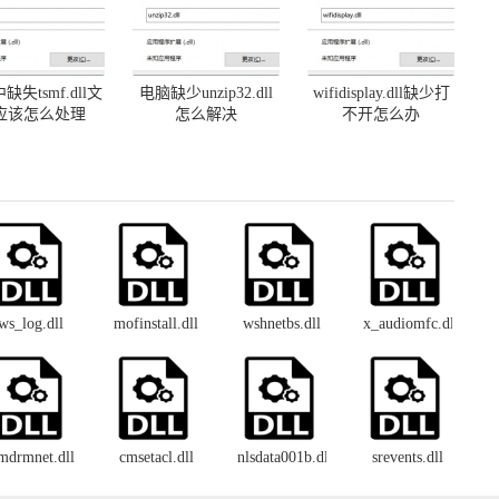
缺失tsmf.dll文
电脑缺少unzip32.dll
wifidisplay.dll缺少打
应该怎么处理
怎么解决
不开怎么办
ws_log.dll
mofinstall.dll
wshnetbs.dll
x_audiomfc.dll
mdrmnet.dll
cmsetacl.dll
nlsdata001b.dll
srevents.dll