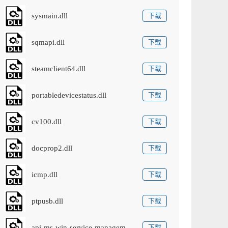
sysmain.dll
下载
sqmapi.dll
下载
steamclient64.dll
下载
portabledevicestatus.dll
下载
cv100.dll
下载
docprop2.dll
下载
icmp.dll
下载
ptpusb.dll
下载
api-ms-win-service-management-l1-1-0.dll
下载