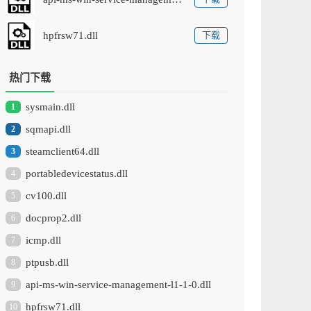
hpfrsw71.dll
下载
热门下载
sysmain.dll
1
sqmapi.dll
2
steamclient64.dll
3
portabledevicestatus.dll
4
cv100.dll
5
docprop2.dll
6
icmp.dll
7
ptpusb.dll
8
api-ms-win-service-management-l1-1-0.dll
9
hpfrsw71.dll
10