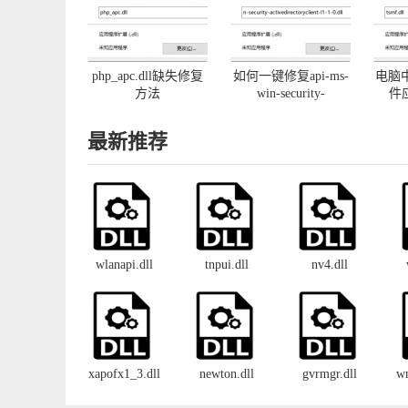
php_apc.dll缺失修复
如何一键修复api-ms-
电脑中
方法
win-security-
件
activedirectoryclient-
l1-1-0.dll丢失
最新推荐
wlanapi.dll
tnpui.dll
nv4.dll
xapofx1_3.dll
newton.dll
gvrmgr.dll
w