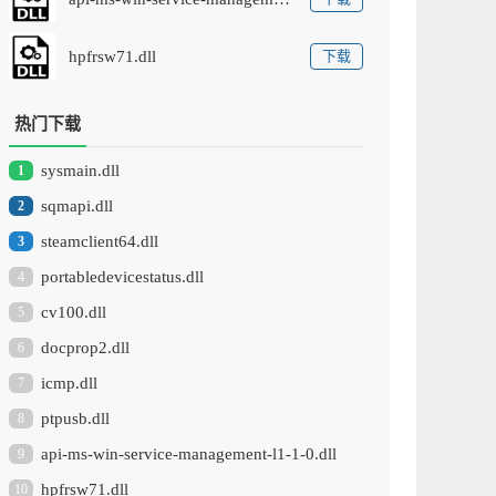
hpfrsw71.dll
下载
热门下载
sysmain.dll
1
sqmapi.dll
2
steamclient64.dll
3
portabledevicestatus.dll
4
cv100.dll
5
docprop2.dll
6
icmp.dll
7
ptpusb.dll
8
api-ms-win-service-management-l1-1-0.dll
9
hpfrsw71.dll
10