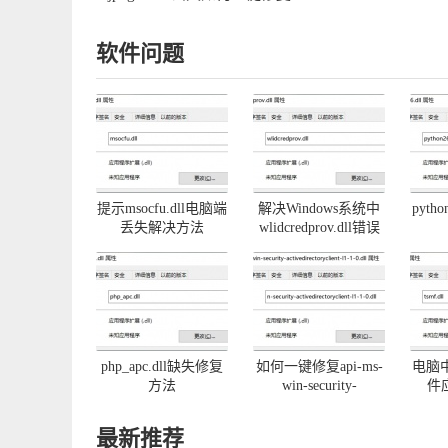
软件问题
提示msocfu.dll电脑端
解决Windows系统中
pyth
丢失解决方法
wlidcredprov.dll错误
php_apc.dll缺失修复
如何一键修复api-ms-
电脑中
方法
win-security-
件
activedirectoryclient-
l1-1-0.dll丢失
最新推荐