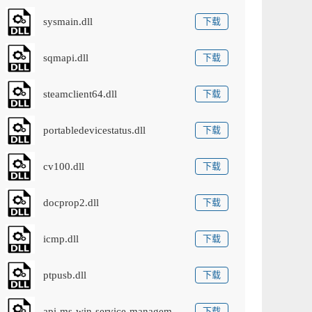
sysmain.dll
下载
sqmapi.dll
下载
steamclient64.dll
下载
portabledevicestatus.dll
下载
cv100.dll
下载
docprop2.dll
下载
icmp.dll
下载
ptpusb.dll
下载
api-ms-win-service-management-l1-1-0.dll
下载