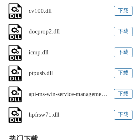
cv100.dll
下载
docprop2.dll
下载
icmp.dll
下载
ptpusb.dll
下载
api-ms-win-service-management-l1-1-0.dll
下载
hpfrsw71.dll
下载
热门下载