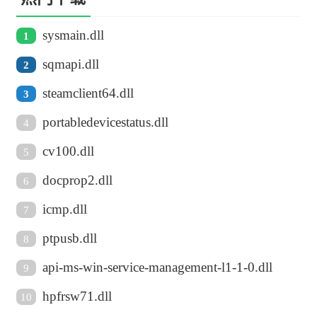
sysmain.dll
1
sqmapi.dll
2
steamclient64.dll
3
portabledevicestatus.dll
4
cv100.dll
5
docprop2.dll
6
icmp.dll
7
ptpusb.dll
8
api-ms-win-service-management-l1-1-0.dll
9
hpfrsw71.dll
10