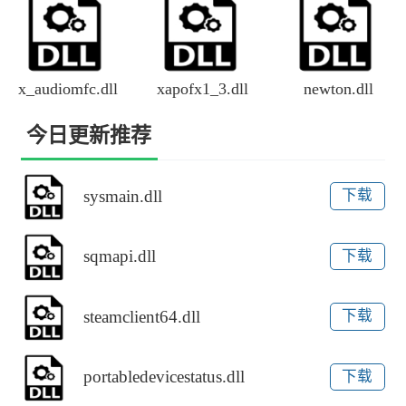
x_audiomfc.dll
xapofx1_3.dll
newton.dll
今日更新推荐
sysmain.dll
下载
sqmapi.dll
下载
steamclient64.dll
下载
portabledevicestatus.dll
下载