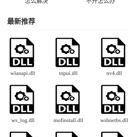
怎么解决
不开怎么办
最新推荐
wlanapi.dll
tnpui.dll
nv4.dll
ws_log.dll
mofinstall.dll
wshnetbs.dll