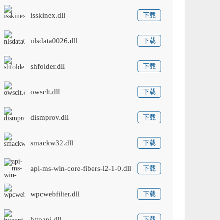
isskinex.dll
下载
nlsdata0026.dll
下载
shfolder.dll
下载
owsclt.dll
下载
dismprov.dll
下载
smackw32.dll
下载
api-ms-win-core-fibers-l2-1-0.dll
下载
wpcwebfilter.dll
下载
httpapi.dll
下载