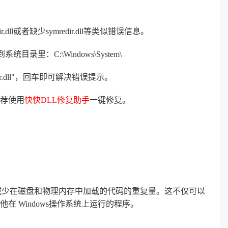
ll或者缺少symredir.dll等类似错误信息。
统目录里：C:\Windows\System\
edir.dll"，回车即可解决错误提示。
荐使用
快快DLL修复助手
一键修复。
以减少在磁盘和物理内存中加载的代码的重复量。这不仅可以
 Windows操作系统上运行的程序。