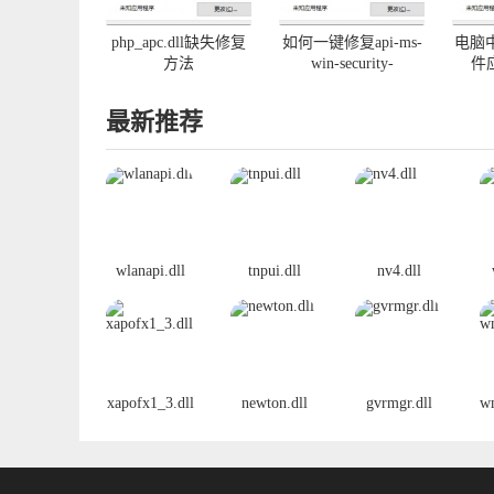
php_apc.dll缺失修复
如何一键修复api-ms-
电脑中
方法
win-security-
件
activedirectoryclient-
l1-1-0.dll丢失
最新推荐
wlanapi.dll
tnpui.dll
nv4.dll
xapofx1_3.dll
newton.dll
gvrmgr.dll
w