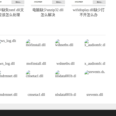
缺失tsmf.dll文
电脑缺少unzip32.dll
wifidisplay.dll缺少打
应该怎么处理
怎么解决
不开怎么办
ws_log.dll
mofinstall.dll
wshnetbs.dll
x_audiomfc.dll
mdrmnet.dll
cmsetacl.dll
nlsdata001b.dll
srevents.dll