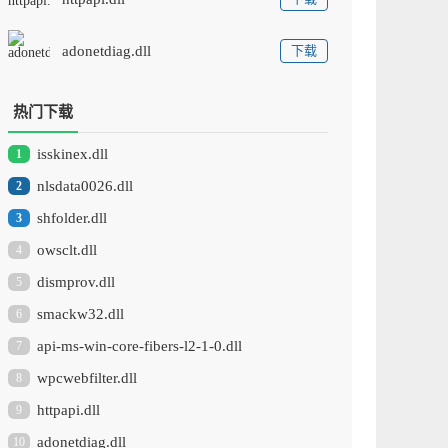
adonetdiag.dll
下载
热门下载
isskinex.dll
1
nlsdata0026.dll
2
shfolder.dll
3
owsclt.dll
4
dismprov.dll
5
smackw32.dll
6
api-ms-win-core-fibers-l2-1-0.dll
7
wpcwebfilter.dll
8
httpapi.dll
9
adonetdiag.dll
10