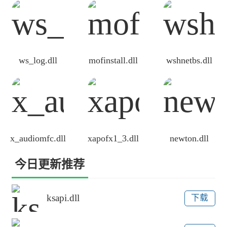
ws_log.dll
mofinstall.dll
wshnetbs.dll
x_audiomfc.dll
xapofx1_3.dll
newton.dll
今日更新推荐
ksapi.dll
下载