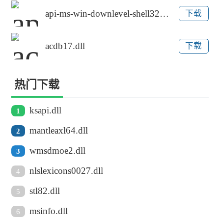
api-ms-win-downlevel-shell32-l1-1-0.dll
下载
acdb17.dll
下载
热门下载
ksapi.dll
1
mantleaxl64.dll
2
wmsdmoe2.dll
3
nlslexicons0027.dll
4
stl82.dll
5
msinfo.dll
6