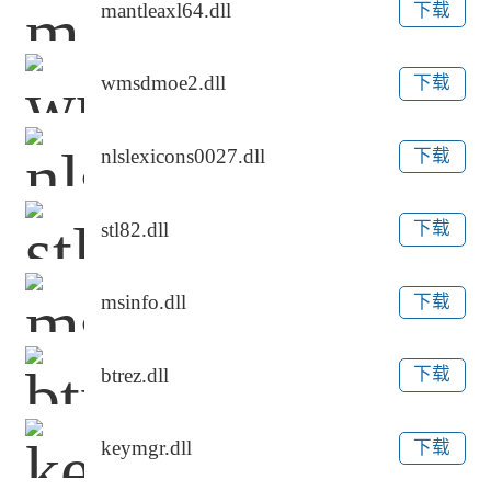
mantleaxl64.dll
下载
wmsdmoe2.dll
下载
nlslexicons0027.dll
下载
stl82.dll
下载
msinfo.dll
下载
btrez.dll
下载
keymgr.dll
下载