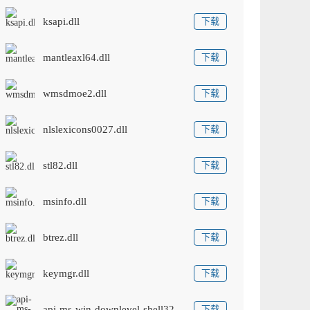
ksapi.dll
下载
mantleaxl64.dll
下载
wmsdmoe2.dll
下载
nlslexicons0027.dll
下载
stl82.dll
下载
msinfo.dll
下载
btrez.dll
下载
keymgr.dll
下载
api-ms-win-downlevel-shell32-l1-1-0.dll
下载