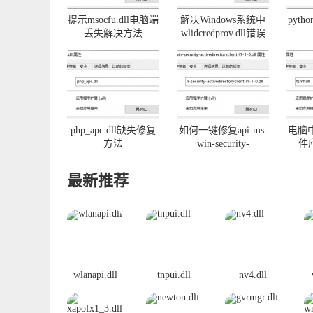
提示msocfu.dll电脑端
解决Windows系统中
pyth
丢失解决方法
wlidcredprov.dll错误
php_apc.dll缺失修复
如何一键修复api-ms-
电脑中
方法
win-security-
件
activedirectoryclient-
l1-1-0.dll丢失
最新推荐
wlanapi.dll
tnpui.dll
nv4.dll