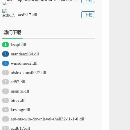
acdb17.dll
下载
热门下载
ksapi.dll
1
mantleaxl64.dll
2
wmsdmoe2.dll
3
nlslexicons0027.dll
4
stl82.dll
5
msinfo.dll
6
btrez.dll
7
keymgr.dll
8
api-ms-win-downlevel-shell32-l1-1-0.dll
9
acdb17.dll
10