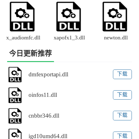
x_audiomfc.dll
xapofx1_3.dll
newton.dll
今日更新推荐
dmfexportapi.dll
下载
oinfos11.dll
下载
cnbbr346.dll
下载
igd10umd64.dll
下载