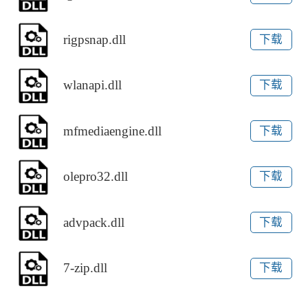
rigpsnap.dll
下载
wlanapi.dll
下载
mfmediaengine.dll
下载
olepro32.dll
下载
advpack.dll
下载
7-zip.dll
下载