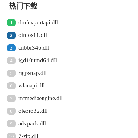
热门下载
dmfexportapi.dll
1
oinfos11.dll
2
cnbbr346.dll
3
igd10umd64.dll
4
rigpsnap.dll
5
wlanapi.dll
6
mfmediaengine.dll
7
olepro32.dll
8
advpack.dll
9
7-zip.dll
10