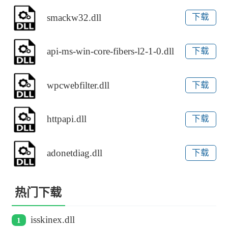
smackw32.dll
下载
api-ms-win-core-fibers-l2-1-0.dll
下载
wpcwebfilter.dll
下载
httpapi.dll
下载
adonetdiag.dll
下载
热门下载
isskinex.dll
1