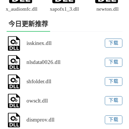
x_audiomfc.dll
xapofx1_3.dll
newton.dll
今日更新推荐
isskinex.dll
下载
nlsdata0026.dll
下载
shfolder.dll
下载
owsclt.dll
下载
dismprov.dll
下载