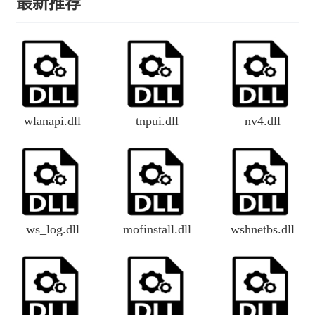
最新推荐
wlanapi.dll
tnpui.dll
nv4.dll
ws_log.dll
mofinstall.dll
wshnetbs.dll