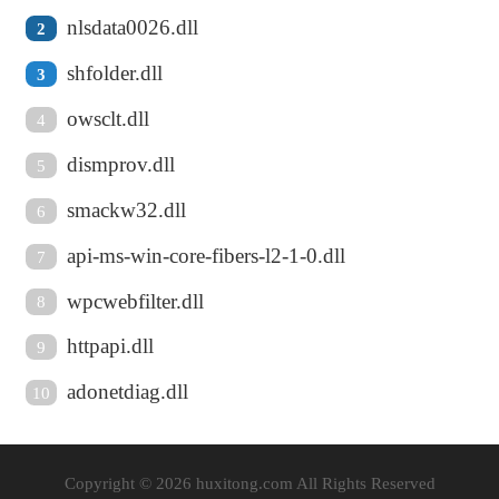
nlsdata0026.dll
2
shfolder.dll
3
owsclt.dll
4
dismprov.dll
5
smackw32.dll
6
api-ms-win-core-fibers-l2-1-0.dll
7
wpcwebfilter.dll
8
httpapi.dll
9
adonetdiag.dll
10
Copyright © 2026 huxitong.com All Rights Reserved