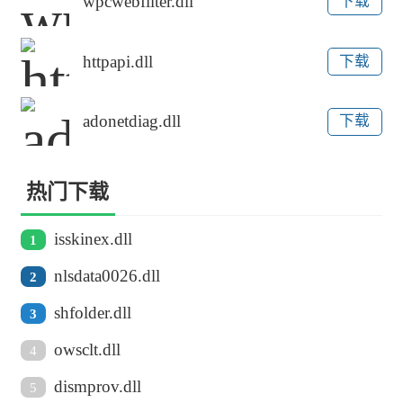
wpcwebfilter.dll
下载
httpapi.dll
下载
adonetdiag.dll
下载
热门下载
isskinex.dll
1
nlsdata0026.dll
2
shfolder.dll
3
owsclt.dll
4
dismprov.dll
5