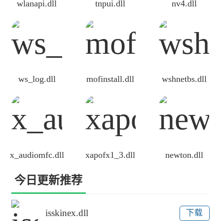
wlanapi.dll
tnpui.dll
nv4.dll
ws_log.dll
mofinstall.dll
wshnetbs.dll
x_audiomfc.dll
xapofx1_3.dll
newton.dll
今日更新推荐
isskinex.dll
下载