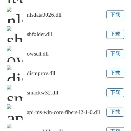
nlsdata0026.dll
下载
shfolder.dll
下载
owsclt.dll
下载
dismprov.dll
下载
smackw32.dll
下载
api-ms-win-core-fibers-l2-1-0.dll
下载