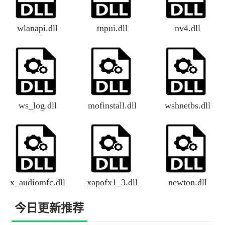
wlanapi.dll
tnpui.dll
nv4.dll
ws_log.dll
mofinstall.dll
wshnetbs.dll
x_audiomfc.dll
xapofx1_3.dll
newton.dll
今日更新推荐