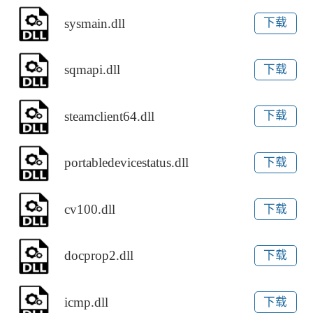
sysmain.dll
下载
sqmapi.dll
下载
steamclient64.dll
下载
portabledevicestatus.dll
下载
cv100.dll
下载
docprop2.dll
下载
icmp.dll
下载