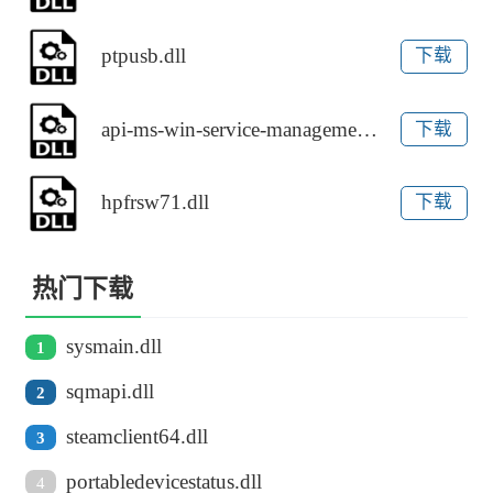
ptpusb.dll
下载
api-ms-win-service-management-l1-1-0.dll
下载
hpfrsw71.dll
下载
热门下载
sysmain.dll
1
sqmapi.dll
2
steamclient64.dll
3
portabledevicestatus.dll
4