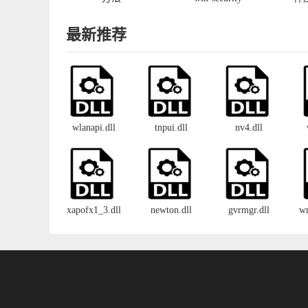
activedirectoryclient-
l1-1-0.dll丢失
最新推荐
wlanapi.dll
tnpui.dll
nv4.dll
xapofx1_3.dll
newton.dll
gvrmgr.dll
w