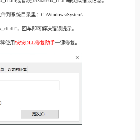
.dll或者缺少i3basedx_cli.dll等类似错误信息。
件到系统目录里：C:\Windows\System\
edx_cli.dll"，回车即可解决错误提示。
荐使用
快快DLL修复助手
一键修复。