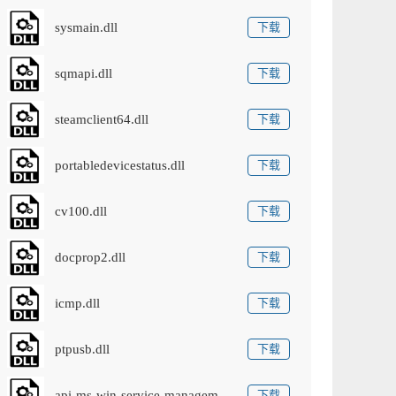
sysmain.dll
下载
sqmapi.dll
下载
steamclient64.dll
下载
portabledevicestatus.dll
下载
cv100.dll
下载
docprop2.dll
下载
icmp.dll
下载
ptpusb.dll
下载
api-ms-win-service-management-l1-1-0.dll
下载