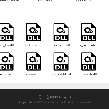
ws_log.dll
mofinstall.dll
wshnetbs.dll
x_audiomfc.dll
mdrmnet.dll
cmsetacl.dll
nlsdata001b.dll
srevents.dll
苏ICP备18019376号-13
Copyright © 2026 huxitong.com All Rights Reserved