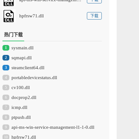
hpfrsw71.dll
下载
热门下载
sysmain.dll
1
sqmapi.dll
2
steamclient64.dll
3
portabledevicestatus.dll
4
cv100.dll
5
docprop2.dll
6
icmp.dll
7
ptpusb.dll
8
api-ms-win-service-management-l1-1-0.dll
9
hpfrsw71.dll
10