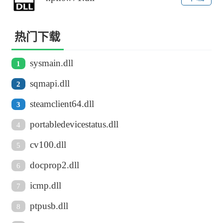
热门下载
sysmain.dll
1
sqmapi.dll
2
steamclient64.dll
3
portabledevicestatus.dll
4
cv100.dll
5
docprop2.dll
6
icmp.dll
7
ptpusb.dll
8