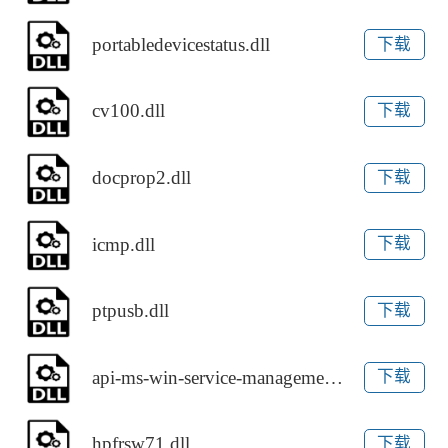
portabledevicestatus.dll
下载
cv100.dll
下载
docprop2.dll
下载
icmp.dll
下载
ptpusb.dll
下载
api-ms-win-service-management-l1-1-0.dll
下载
hpfrsw71.dll
下载