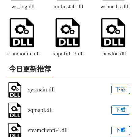
ws_log.dll
mofinstall.dll
wshnetbs.dll
x_audiomfc.dll
xapofx1_3.dll
newton.dll
今日更新推荐
sysmain.dll
下载
sqmapi.dll
下载
steamclient64.dll
下载