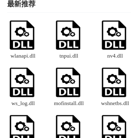
最新推荐
wlanapi.dll
tnpui.dll
nv4.dll
ws_log.dll
mofinstall.dll
wshnetbs.dll