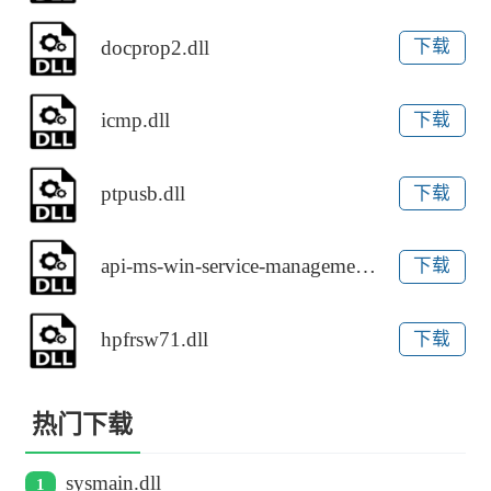
docprop2.dll
下载
icmp.dll
下载
ptpusb.dll
下载
api-ms-win-service-management-l1-1-0.dll
下载
hpfrsw71.dll
下载
热门下载
sysmain.dll
1