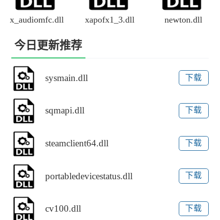
x_audiomfc.dll
xapofx1_3.dll
newton.dll
今日更新推荐
sysmain.dll
下载
sqmapi.dll
下载
steamclient64.dll
下载
portabledevicestatus.dll
下载
cv100.dll
下载