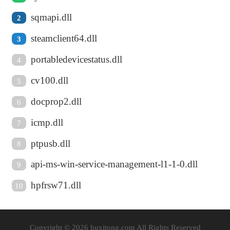
sqmapi.dll
2
steamclient64.dll
3
portabledevicestatus.dll
4
cv100.dll
5
docprop2.dll
6
icmp.dll
7
ptpusb.dll
8
api-ms-win-service-management-l1-1-0.dll
9
hpfrsw71.dll
10
Copyright © 2026 huxitong.com All Rights Reserved