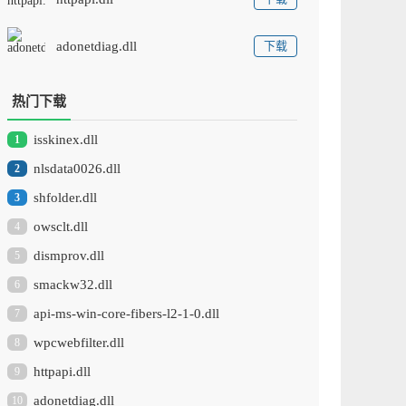
adonetdiag.dll
下载
热门下载
isskinex.dll
1
nlsdata0026.dll
2
shfolder.dll
3
owsclt.dll
4
dismprov.dll
5
smackw32.dll
6
api-ms-win-core-fibers-l2-1-0.dll
7
wpcwebfilter.dll
8
httpapi.dll
9
adonetdiag.dll
10