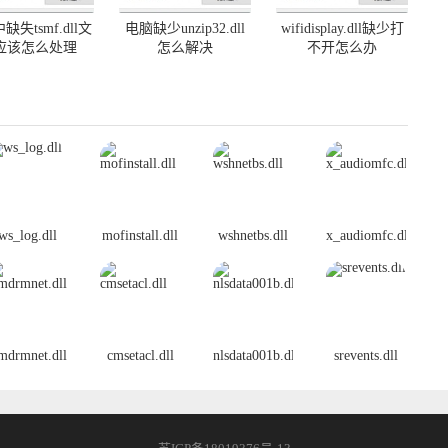
缺失tsmf.dll文
电脑缺少unzip32.dll
wifidisplay.dll缺少打
应该怎么处理
怎么解决
不开怎么办
ws_log.dll
mofinstall.dll
wshnetbs.dll
x_audiomfc.dll
mdrmnet.dll
cmsetacl.dll
nlsdata001b.dll
srevents.dll