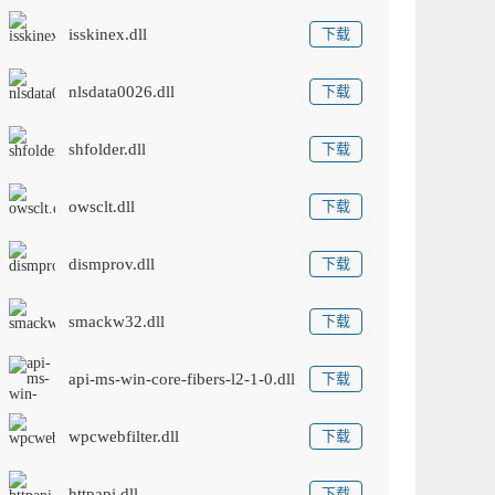
isskinex.dll
下载
nlsdata0026.dll
下载
shfolder.dll
下载
owsclt.dll
下载
dismprov.dll
下载
smackw32.dll
下载
api-ms-win-core-fibers-l2-1-0.dll
下载
wpcwebfilter.dll
下载
httpapi.dll
下载