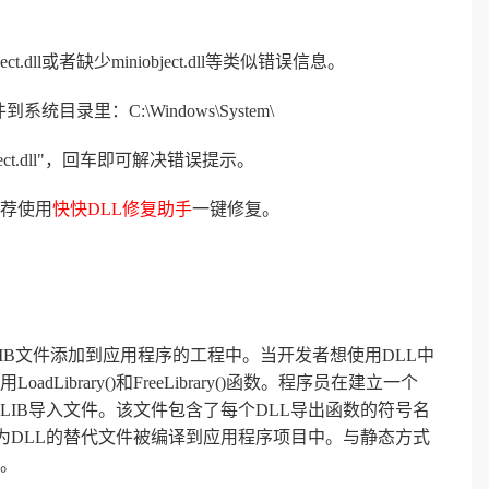
dll或者缺少miniobject.dll等类似错误信息。
系统目录里：C:\Windows\System\
bject.dll"，回车即可解决错误提示。
荐使用
快快DLL修复助手
一键修复。
IB文件添加到应用程序的工程中。当开发者想使用DLL中
brary()和FreeLibrary()函数。程序员在建立一个
LIB导入文件。该文件包含了每个DLL导出函数的符号名
为DLL的替代文件被编译到应用程序项目中。与静态方式
。