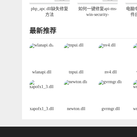
php_apc.dll缺失修复
如何一键修复api-ms-
电脑中
方法
win-security-
件
activedirectoryclient-
l1-1-0.dll丢失
最新推荐
wlanapi.dll
tnpui.dll
nv4.dll
xapofx1_3.dll
newton.dll
gvrmgr.dll
w