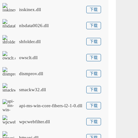
isskinex.dll
下载
nlsdata0026.dll
下载
shfolder.dll
下载
owsclt.dll
下载
dismprov.dll
下载
smackw32.dll
下载
api-ms-win-core-fibers-l2-1-0.dll
下载
wpcwebfilter.dll
下载
httpapi.dll
下载