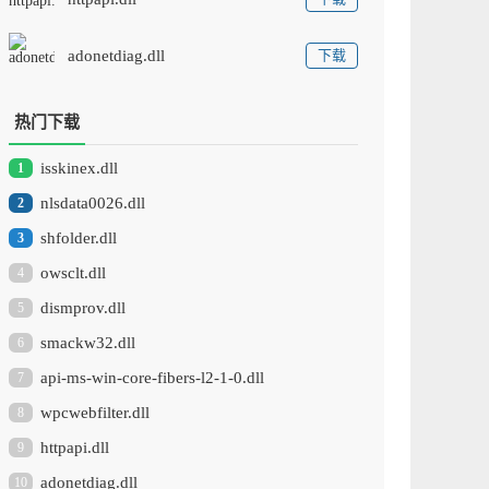
adonetdiag.dll
下载
热门下载
isskinex.dll
1
nlsdata0026.dll
2
shfolder.dll
3
owsclt.dll
4
dismprov.dll
5
smackw32.dll
6
api-ms-win-core-fibers-l2-1-0.dll
7
wpcwebfilter.dll
8
httpapi.dll
9
adonetdiag.dll
10