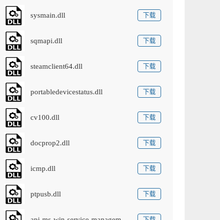
sysmain.dll
下载
sqmapi.dll
下载
steamclient64.dll
下载
portabledevicestatus.dll
下载
cv100.dll
下载
docprop2.dll
下载
icmp.dll
下载
ptpusb.dll
下载
api-ms-win-service-management-l1-1-0.dll
下载