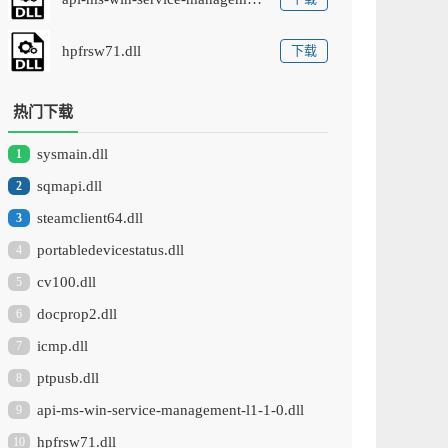
hpfrsw71.dll
下载
热门下载
sysmain.dll
1
sqmapi.dll
2
steamclient64.dll
3
portabledevicestatus.dll
4
cv100.dll
5
docprop2.dll
6
icmp.dll
7
ptpusb.dll
8
api-ms-win-service-management-l1-1-0.dll
9
hpfrsw71.dll
10