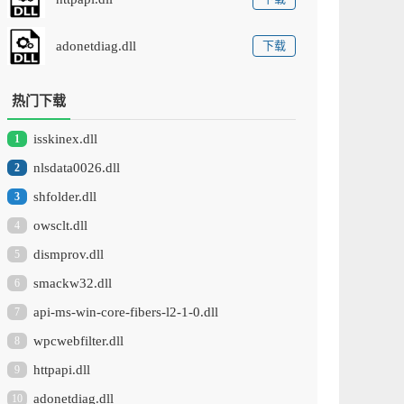
adonetdiag.dll
下载
热门下载
isskinex.dll
1
nlsdata0026.dll
2
shfolder.dll
3
owsclt.dll
4
dismprov.dll
5
smackw32.dll
6
api-ms-win-core-fibers-l2-1-0.dll
7
wpcwebfilter.dll
8
httpapi.dll
9
adonetdiag.dll
10