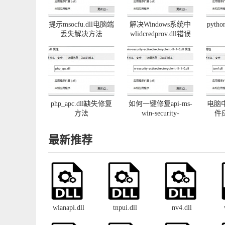
提示msocfu.dll电脑端
解决Windows系统中
pyth
丢失解决方法
wlidcredprov.dll错误
php_apc.dll缺失修复
如何一键修复api-ms-
电脑中
方法
win-security-
件
activedirectoryclient-
l1-1-0.dll丢失
最新推荐
wlanapi.dll
tnpui.dll
nv4.dll