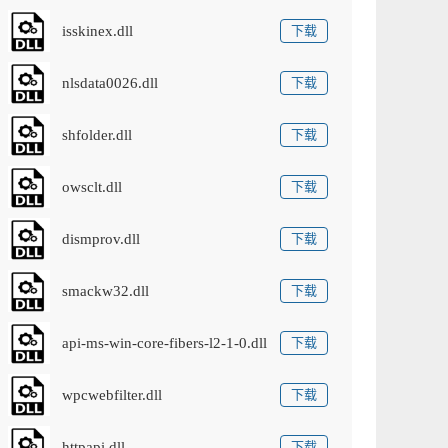
isskinex.dll
下载
nlsdata0026.dll
下载
shfolder.dll
下载
owsclt.dll
下载
dismprov.dll
下载
smackw32.dll
下载
api-ms-win-core-fibers-l2-1-0.dll
下载
wpcwebfilter.dll
下载
httpapi.dll
下载