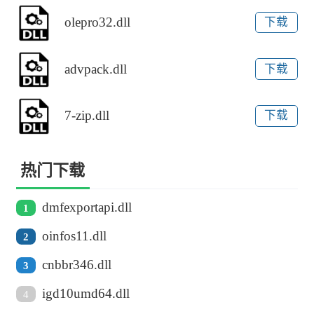
olepro32.dll
下载
advpack.dll
下载
7-zip.dll
下载
热门下载
dmfexportapi.dll
1
oinfos11.dll
2
cnbbr346.dll
3
igd10umd64.dll
4