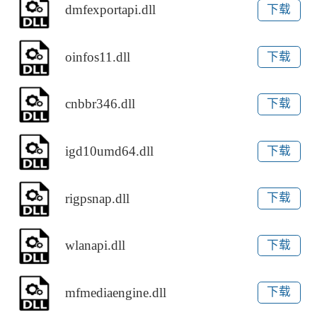
dmfexportapi.dll
下载
oinfos11.dll
下载
cnbbr346.dll
下载
igd10umd64.dll
下载
rigpsnap.dll
下载
wlanapi.dll
下载
mfmediaengine.dll
下载