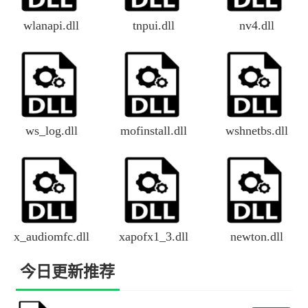
wlanapi.dll
tnpui.dll
nv4.dll
ws_log.dll
mofinstall.dll
wshnetbs.dll
x_audiomfc.dll
xapofx1_3.dll
newton.dll
今日更新推荐