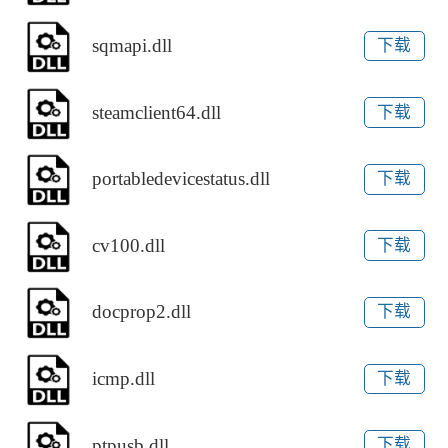
sqmapi.dll
下载
steamclient64.dll
下载
portabledevicestatus.dll
下载
cv100.dll
下载
docprop2.dll
下载
icmp.dll
下载
ptpusb.dll
下载