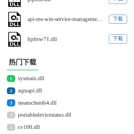
api-ms-win-service-management-l1-1-0.dll
下载
hpfrsw71.dll
下载
热门下载
sysmain.dll
1
sqmapi.dll
2
steamclient64.dll
3
portabledevicestatus.dll
4
cv100.dll
5