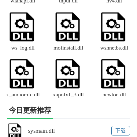
wlanapi.dll
tnpui.dll
nv4.dll
ws_log.dll
mofinstall.dll
wshnetbs.dll
x_audiomfc.dll
xapofx1_3.dll
newton.dll
今日更新推荐
sysmain.dll
下载