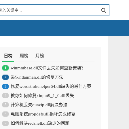
日榜
周榜
月榜
winmmbase.dll文件丢失如何重新安装？
1
丢失ntlanman.dll的修复方法
2
修复wordstrokehelper64.dll缺失的最佳方案
3
教你如何修复xinput9_1_0.dll丢失
4
计算机丢失quazip.dll解决办法
5
电脑系统propdefs.dll损坏怎么修复
6
如何解决redshell.dll缺少的问题
7