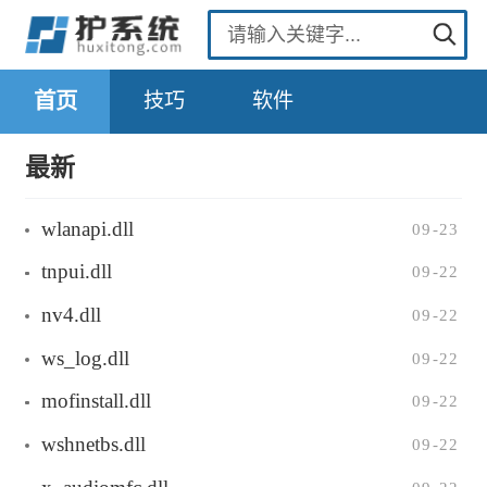
首页
技巧
软件
最新
wlanapi.dll
09-23
tnpui.dll
09-22
nv4.dll
09-22
ws_log.dll
09-22
mofinstall.dll
09-22
wshnetbs.dll
09-22