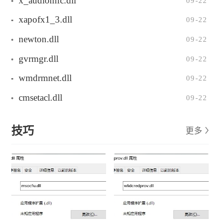
x_audiomfc.dll
09-22
xapofx1_3.dll
09-22
newton.dll
09-22
gvrmgr.dll
09-22
wmdrmnet.dll
09-22
cmsetacl.dll
09-22
技巧
更多